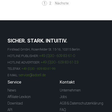
1
2
Nächste
SICHER. STARK. INTUITIV.
Firstlead GmbH, Rosenfelder St. 15-16, 10315 Berlin
+49 (0)30 - 609 83 61-0
HOTLINE PUBLISHER:
+49 (0)30 - 609 83 61-23
HOTLINE ADVERTISER:
TELEFAX:
+49 (0)30 - 609 83 61-99
service@adcell.de
E-MAIL:
Service
Kontakt
News
Unternehmen
Affiliate-Lexikon
Jobs
Download
AGB & Datenschutzerklärung
API
FAQ