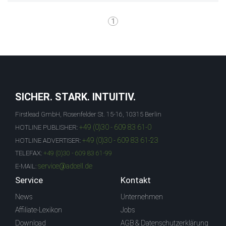
1
SICHER. STARK. INTUITIV.
Firstlead GmbH, Rosenfelder St. 15-16, 10315 Berlin
+49 (0)30 - 609 83 61-0
HOTLINE PUBLISHER:
+49 (0)30 - 609 83 61-23
HOTLINE ADVERTISER:
TELEFAX:
+49 (0)30 - 609 83 61-99
service@adcell.de
E-MAIL:
Service
Kontakt
News
Unternehmen
Affiliate-Lexikon
Jobs
Download
AGB & Datenschutzerklärung