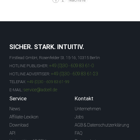
1
2
Nächste
SICHER. STARK. INTUITIV.
Firstlead GmbH, Rosenfelder St. 15-16, 10315 Berlin
+49 (0)30 - 609 83 61-0
HOTLINE PUBLISHER:
+49 (0)30 - 609 83 61-23
HOTLINE ADVERTISER:
TELEFAX:
+49 (0)30 - 609 83 61-99
service@adcell.de
E-MAIL:
Service
Kontakt
News
Unternehmen
Affiliate-Lexikon
Jobs
Download
AGB & Datenschutzerklärung
API
FAQ