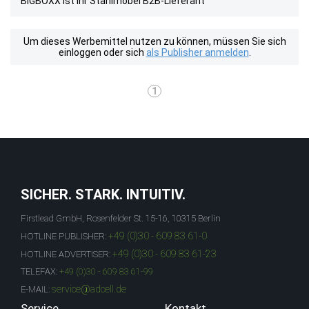
BIGBOXX ist Ihr Stahlmöbel B2B-Lieferant
Um dieses Werbemittel nutzen zu können, müssen Sie sich
einloggen oder sich
als Publisher anmelden
.
1
SICHER. STARK. INTUITIV.
Firstlead GmbH, Rosenfelder St. 15-16, 10315 Berlin
+49 (0)30 - 609 83 61-0
HOTLINE PUBLISHER:
+49 (0)30 - 609 83 61-23
HOTLINE ADVERTISER:
TELEFAX:
+49 (0)30 - 609 83 61-99
service@adcell.de
E-MAIL:
Service
Kontakt