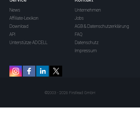
News
Unternehmen
Affiliate-Lexikon
Jobs
Download
AGB & Datenschutzerklärung
API
FAQ
Unterstütze ADCELL
Datenschutz
Impressum
©2003 - 2026 Firstlead GmbH