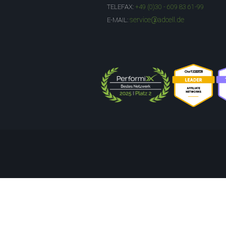
TELEFAX:
+49 (0)30 - 609 83 61-99
service@adcell.de
E-MAIL: