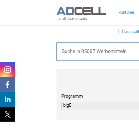
Publisher
the affiliate network
Übersich
Programm
bigE