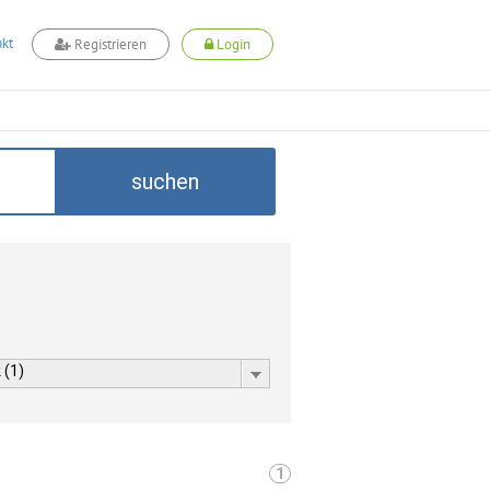
kt
Registrieren
Login
suchen
 (1)
1