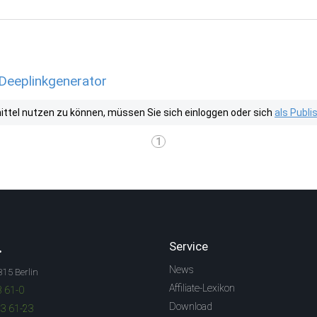
 Deeplinkgenerator
tel nutzen zu können, müssen Sie sich einloggen oder sich
als Publ
1
.
Service
News
315 Berlin
Affiliate-Lexikon
3 61-0
Download
83 61-23