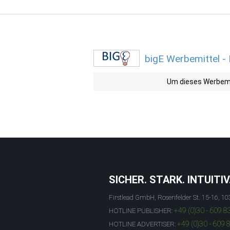
bigE Werbemittel -
Um dieses Werbemit
SICHER. STARK. INTUITIV
Firstlead GmbH, Rosenfelder St. 15-16, 10
+49 (0)30 - 609 8
HOTLINE PUBLISHER:
+49 (0)30 - 609 
HOTLINE ADVERTISER: