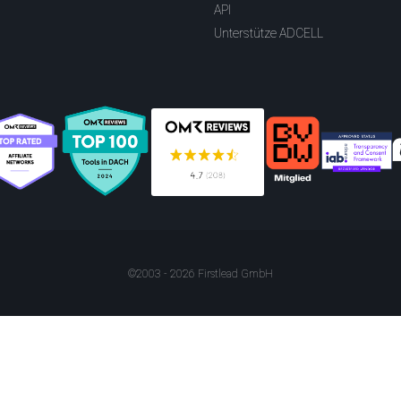
API
Unterstütze ADCELL
©2003 - 2026 Firstlead GmbH