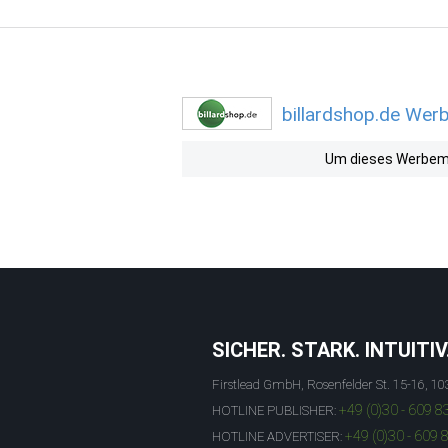
billardshop.de Werb
Um dieses Werbemit
SICHER. STARK. INTUITIV
Firstlead GmbH, Rosenfelder St. 15-16, 10
+49 (0)30 - 609 8
HOTLINE PUBLISHER:
+49 (0)30 - 609 
HOTLINE ADVERTISER: