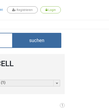
kt
Registrieren
Login
suchen
CELL
 (1)
1