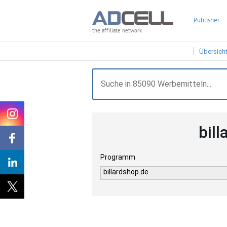
Publisher
the affiliate network
Übersich
bil
Programm
billardshop.de