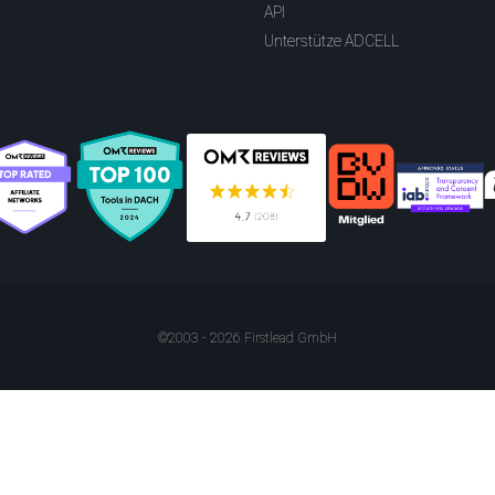
API
Unterstütze ADCELL
©2003 - 2026 Firstlead GmbH