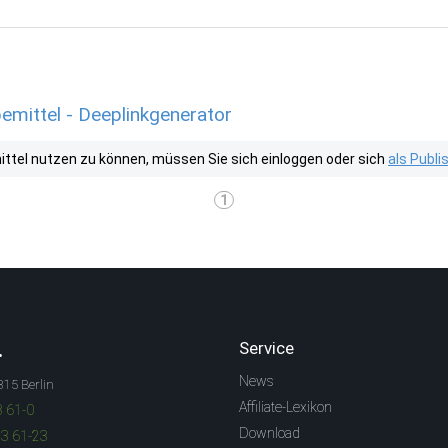
emittel - Deeplinkgenerator
tel nutzen zu können, müssen Sie sich einloggen oder sich
als Publ
1
.
Service
News
315 Berlin
Affiliate-Lexikon
3 61-0
Download
83 61-23