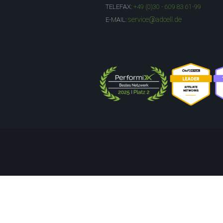
TELEFAX:
+49 (0)30 - 609 83 61-99
service@adcell.de
E-MAIL: