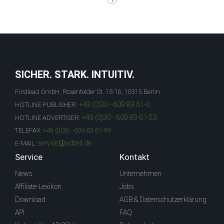
SICHER. STARK. INTUITIV.
Firstlead GmbH, Rosenfelder St. 15-16, 10315 Berlin
+49 (0)30 - 609 83 61-0
HOTLINE PUBLISHER:
+49 (0)30 - 609 83 61-23
HOTLINE ADVERTISER:
TELEFAX:
+49 (0)30 - 609 83 61-99
service@adcell.de
E-MAIL:
Service
Kontakt
News
Unternehmen
Affiliate-Lexikon
Jobs
Download
AGB & Datenschutzerklärung
API
FAQ