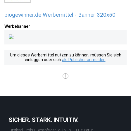
biogewinner.de Werbemittel - Banner 320x50
Werbebanner
Um dieses Werbemittel nutzen zu können, müssen Sie sich
einloggen oder sich
als Publisher anmelden
.
1
SICHER. STARK. INTUITIV.
Firstlead GmbH, Rosenfelder St. 15-16, 10315 Berlin