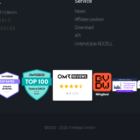
.
Service
News
315 Berlin
Affiliate-Lexikon
3 61-0
Download
83 61-23
API
Unterstütze ADCELL
©2003 - 2026 Firstlead GmbH