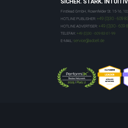
SICHER. STARK. INTUITIV
Firstlead GmbH, Rosenfelder St. 15-16, 10
+49 (0)30 - 609 8
HOTLINE PUBLISHER:
+49 (0)30 - 609 
HOTLINE ADVERTISER:
TELEFAX:
+49 (0)30 - 609 83 61-99
service@adcell.de
E-MAIL: