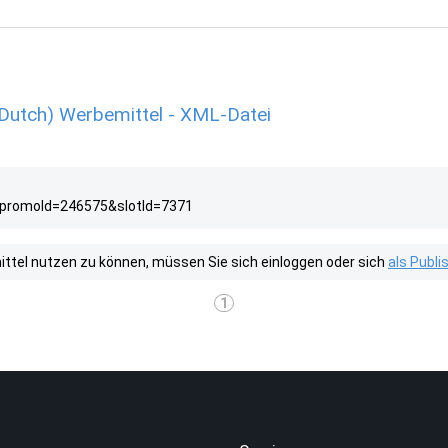
Dutch) Werbemittel - XML-Datei
?promoId=246575&slotId=7371
tel nutzen zu können, müssen Sie sich einloggen oder sich
als Publ
1