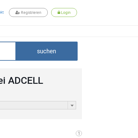
kt
Registrieren
Login
suchen
bei ADCELL
1