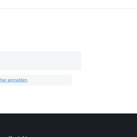
isher anmelden
.