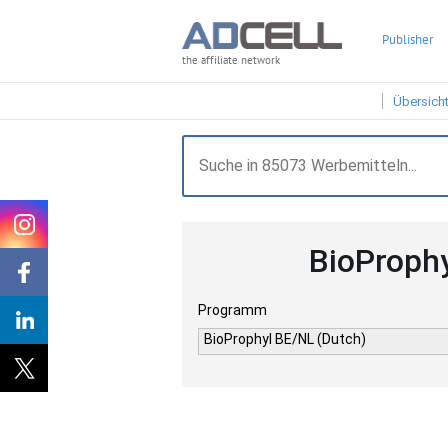
Publisher
the affiliate network
Übersich
BioProphy
Programm
BioProphyl BE/NL (Dutch)