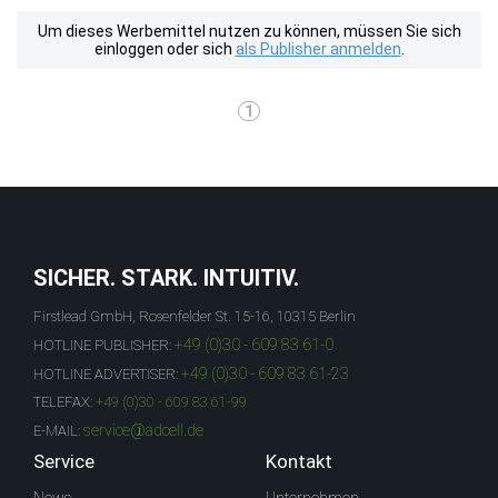
Um dieses Werbemittel nutzen zu können, müssen Sie sich
einloggen oder sich
als Publisher anmelden
.
1
SICHER. STARK. INTUITIV.
Firstlead GmbH, Rosenfelder St. 15-16, 10315 Berlin
+49 (0)30 - 609 83 61-0
HOTLINE PUBLISHER:
+49 (0)30 - 609 83 61-23
HOTLINE ADVERTISER:
TELEFAX:
+49 (0)30 - 609 83 61-99
service@adcell.de
E-MAIL:
Service
Kontakt