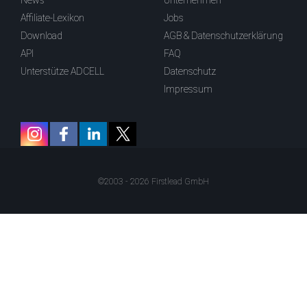
News
Unternehmen
Affiliate-Lexikon
Jobs
Download
AGB & Datenschutzerklärung
API
FAQ
Unterstütze ADCELL
Datenschutz
Impressum
©2003 - 2026 Firstlead GmbH