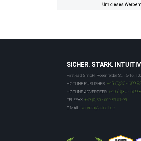
Um dieses Werbemit
SICHER. STARK. INTUITIV
Firstlead GmbH, Rosenfelder St. 15-16, 10
+49 (0)30 - 609 8
HOTLINE PUBLISHER:
+49 (0)30 - 609 
HOTLINE ADVERTISER:
TELEFAX:
+49 (0)30 - 609 83 61-99
service@adcell.de
E-MAIL: