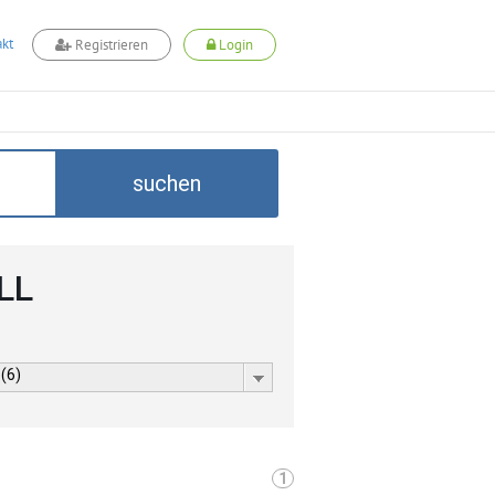
kt
Registrieren
Login
suchen
LL
 (6)
1