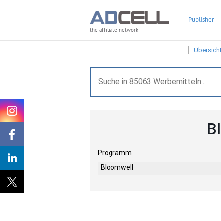
Publisher
the affiliate network
Übersich
B
Programm
Bloomwell