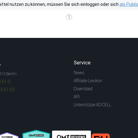
tel nutzen zu können, müssen Sie sich einloggen oder sich
als Publ
1
.
Service
News
315 Berlin
Affiliate-Lexikon
3 61-0
Download
83 61-23
API
Unterstütze ADCELL