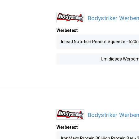
Bodystriker Werbem
Werbetext
Inlead Nutrition Peanut Squeeze - 520
Um dieses Werbemit
Bodystriker Werbem
Werbetext
IronMaxx Protein 30 High Protein Bar -