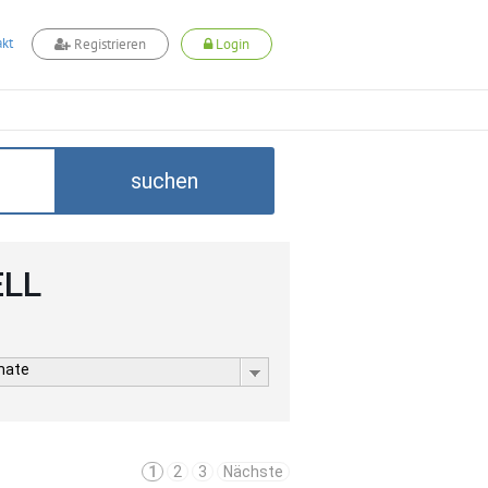
kt
Registrieren
Login
suchen
ELL
rmate
1
2
3
Nächste