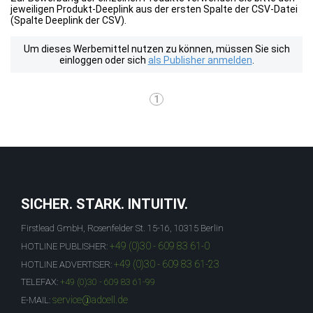
jeweiligen Produkt-Deeplink aus der ersten Spalte der CSV-Datei
(Spalte Deeplink der CSV).
Um dieses Werbemittel nutzen zu können, müssen Sie sich
einloggen oder sich
als Publisher anmelden
.
1
SICHER. STARK. INTUITIV.
Firstlead GmbH, Rosenfelder St. 15-16, 10315 Berlin
+49 (0)30 - 609 83 61-0
HOTLINE PUBLISHER:
+49 (0)30 - 609 83 61-23
HOTLINE ADVERTISER:
TELEFAX:
+49 (0)30 - 609 83 61-99
service@adcell.de
E-MAIL: