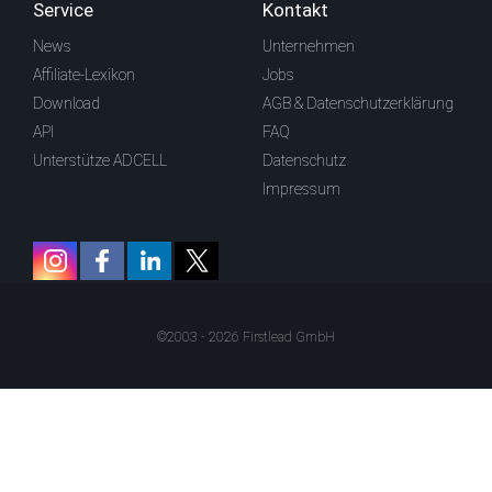
Service
Kontakt
News
Unternehmen
Affiliate-Lexikon
Jobs
Download
AGB & Datenschutzerklärung
API
FAQ
Unterstütze ADCELL
Datenschutz
Impressum
©2003 - 2026 Firstlead GmbH