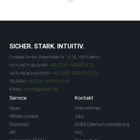
SICHER. STARK. INTUITIV.
Firstlead GmbH, Rosenfelder St. 15-16, 10315 Berlin
+49 (0)30 - 609 83 61-0
HOTLINE PUBLISHER:
+49 (0)30 - 609 83 61-23
HOTLINE ADVERTISER:
TELEFAX:
+49 (0)30 - 609 83 61-99
service@adcell.de
E-MAIL:
Service
Kontakt
News
Unternehmen
Affiliate-Lexikon
Jobs
Download
AGB & Datenschutzerklärung
API
FAQ