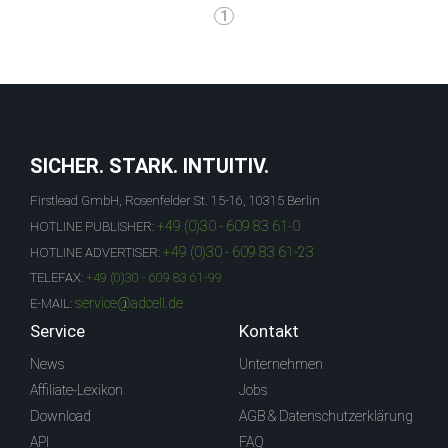
1
SICHER. STARK. INTUITIV.
Firstlead GmbH, Rosenfelder St. 15-16, 10315 Berlin
+49 (0)30 - 609 83 61-0
HOTLINE PUBLISHER:
+49 (0)30 - 609 83 61-23
HOTLINE ADVERTISER:
TELEFAX:
+49 (0)30 - 609 83 61-99
service@adcell.de
E-MAIL:
Service
Kontakt
News
Unternehmen
Affiliate-Lexikon
Jobs
Download
AGB & Datenschutzerklärung
API
FAQ