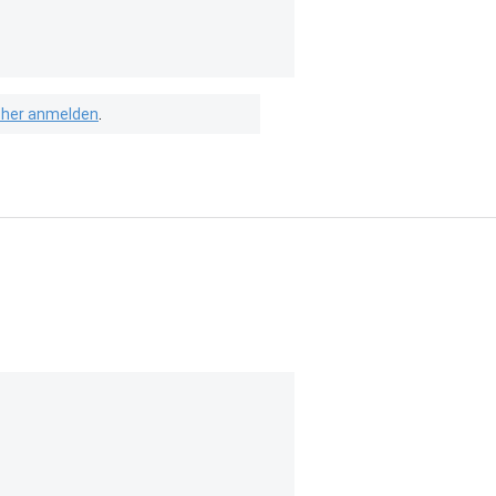
isher anmelden
.