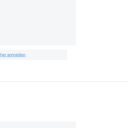
isher anmelden
.