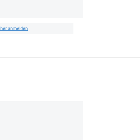
isher anmelden
.