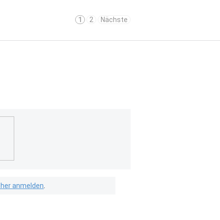
1
2
Nächste
isher anmelden
.