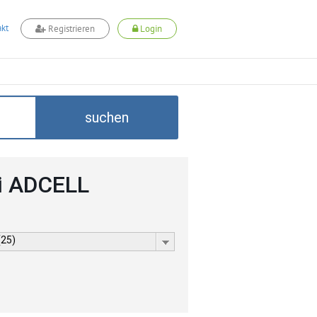
kt
Registrieren
Login
suchen
i ADCELL
(25)