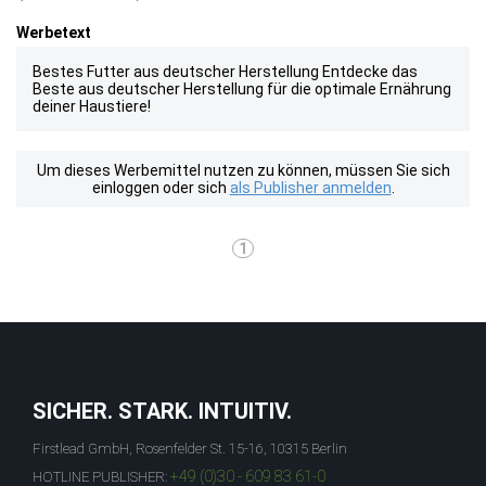
Werbetext
Bestes Futter aus deutscher Herstellung Entdecke das
Beste aus deutscher Herstellung für die optimale Ernährung
deiner Haustiere!
Um dieses Werbemittel nutzen zu können, müssen Sie sich
einloggen oder sich
als Publisher anmelden
.
1
SICHER. STARK. INTUITIV.
Firstlead GmbH, Rosenfelder St. 15-16, 10315 Berlin
+49 (0)30 - 609 83 61-0
HOTLINE PUBLISHER: