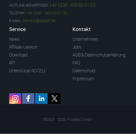
+49 (0)30 - 609 83 61-23
HOTLINE ADVERTISER:
TELEFAX:
+49 (0)30 - 609 83 61-99
service@adcell.de
E-MAIL:
Service
Kontakt
News
Unternehmen
Affiliate-Lexikon
Jobs
Download
AGB & Datenschutzerklärung
API
FAQ
Unterstütze ADCELL
Datenschutz
Impressum
©2003 - 2026 Firstlead GmbH