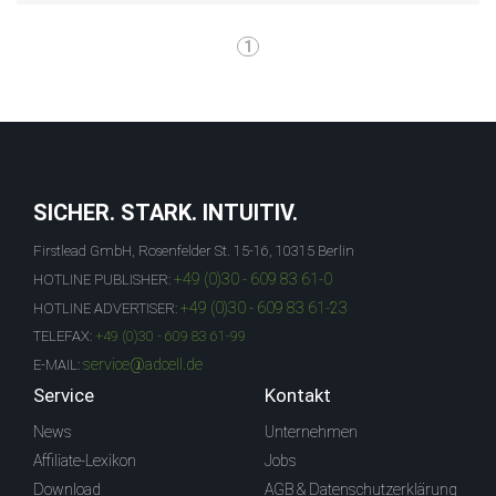
1
SICHER. STARK. INTUITIV.
Firstlead GmbH, Rosenfelder St. 15-16, 10315 Berlin
+49 (0)30 - 609 83 61-0
HOTLINE PUBLISHER:
+49 (0)30 - 609 83 61-23
HOTLINE ADVERTISER:
TELEFAX:
+49 (0)30 - 609 83 61-99
service@adcell.de
E-MAIL:
Service
Kontakt
News
Unternehmen
Affiliate-Lexikon
Jobs
Download
AGB & Datenschutzerklärung