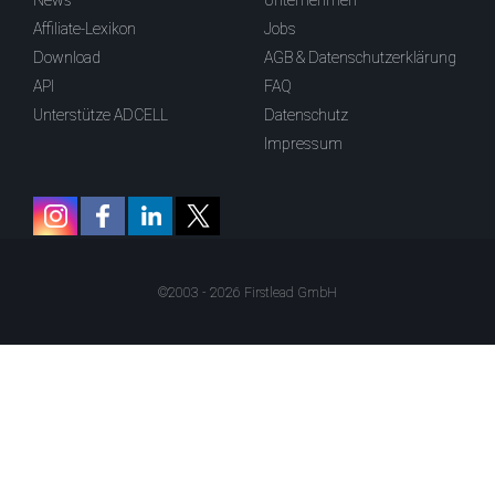
News
Unternehmen
Affiliate-Lexikon
Jobs
Download
AGB & Datenschutzerklärung
API
FAQ
Unterstütze ADCELL
Datenschutz
Impressum
©2003 - 2026 Firstlead GmbH