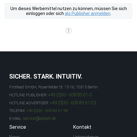
Um dieses Werbemittel nutzen zu können, müssen Sie sich
einloggen oder sich
als Publisher anmelden
.
1
SICHER. STARK. INTUITIV.
Firstlead GmbH, Rosenfelder St. 15-16, 10315 Berlin
+49 (0)30 - 609 83 61-0
HOTLINE PUBLISHER:
+49 (0)30 - 609 83 61-23
HOTLINE ADVERTISER:
TELEFAX:
+49 (0)30 - 609 83 61-99
service@adcell.de
E-MAIL:
Service
Kontakt