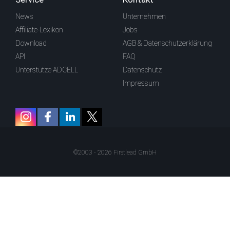
News
Unternehmen
Affiliate-Lexikon
Jobs
Download
AGB & Datenschutzerklärung
API
FAQ
Unterstütze ADCELL
Datenschutz
Impressum
©2003 - 2026 Firstlead GmbH