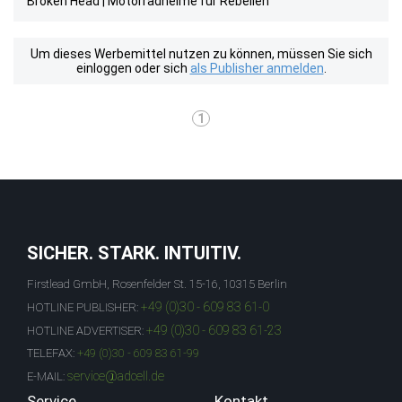
Broken Head | Motorradhelme für Rebellen
Um dieses Werbemittel nutzen zu können, müssen Sie sich
einloggen oder sich
als Publisher anmelden
.
1
SICHER. STARK. INTUITIV.
Firstlead GmbH, Rosenfelder St. 15-16, 10315 Berlin
+49 (0)30 - 609 83 61-0
HOTLINE PUBLISHER:
+49 (0)30 - 609 83 61-23
HOTLINE ADVERTISER:
TELEFAX:
+49 (0)30 - 609 83 61-99
service@adcell.de
E-MAIL:
Service
Kontakt