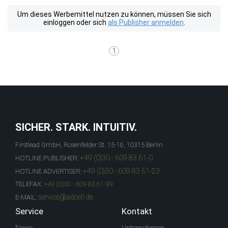
Um dieses Werbemittel nutzen zu können, müssen Sie sich
einloggen oder sich
als Publisher anmelden
.
1
SICHER. STARK. INTUITIV.
Firstlead GmbH, Rosenfelder St. 15-16, 10315 Berlin
+49 (0)30 - 609 83 61-0
HOTLINE PUBLISHER:
+49 (0)30 - 609 83 61-23
HOTLINE ADVERTISER:
TELEFAX:
+49 (0)30 - 609 83 61-99
service@adcell.de
E-MAIL:
Service
Kontakt