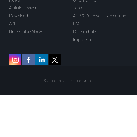
News
Unternehmen
Affiliate-Lexikon
Jobs
Download
AGB & Datenschutzerklärung
API
FAQ
Unterstütze ADCELL
Datenschutz
Impressum
©2003 - 2026 Firstlead GmbH