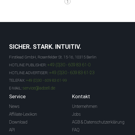
1
SICHER. STARK. INTUITIV.
Firstlead GmbH, Rosenfelder St. 15-16, 10315 Berlin
+49 (0)30 - 609 83 61-0
HOTLINE PUBLISHER:
+49 (0)30 - 609 83 61-23
HOTLINE ADVERTISER:
TELEFAX:
+49 (0)30 - 609 83 61-99
service@adcell.de
E-MAIL:
Service
Kontakt
News
Unternehmen
Affiliate-Lexikon
Jobs
Download
AGB & Datenschutzerklärung
API
FAQ