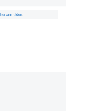
isher anmelden
.