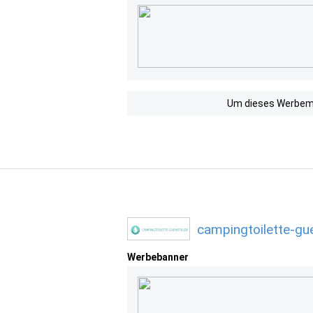
Um dieses Werbemit
campingtoilette-gu
Werbebanner