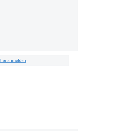
isher anmelden
.