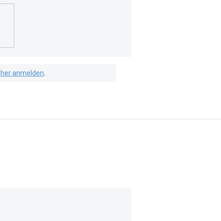
isher anmelden
.