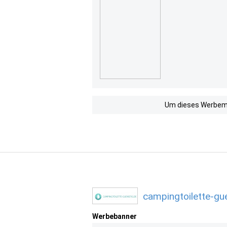
Um dieses Werbemit
campingtoilette-gu
Werbebanner