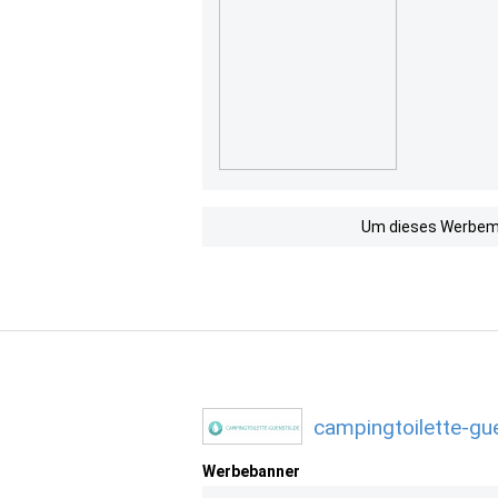
Um dieses Werbemit
campingtoilette-gu
Werbebanner