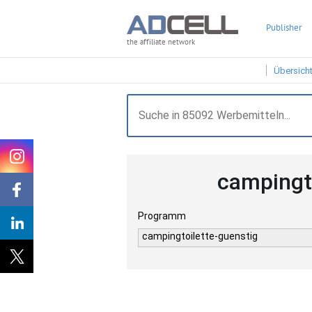
Publisher
the affiliate network
Übersich
campingt
Programm
campingtoilette-guenstig