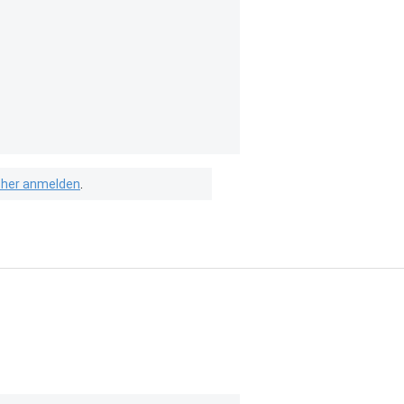
isher anmelden
.