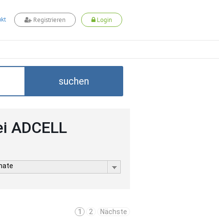
kt
Registrieren
Login
suchen
ei ADCELL
rmate
1
2
Nächste