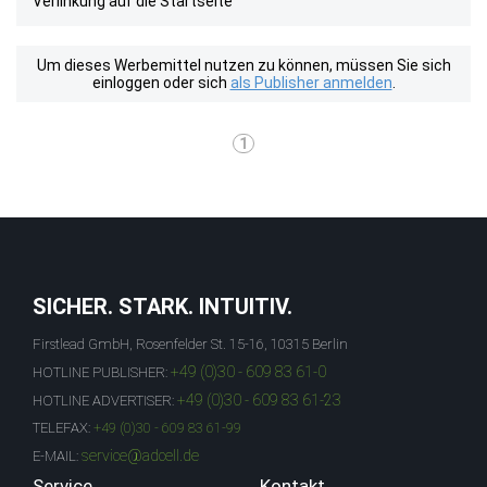
Verlinkung auf die Startseite
Um dieses Werbemittel nutzen zu können, müssen Sie sich
einloggen oder sich
als Publisher anmelden
.
1
SICHER. STARK. INTUITIV.
Firstlead GmbH, Rosenfelder St. 15-16, 10315 Berlin
+49 (0)30 - 609 83 61-0
HOTLINE PUBLISHER:
+49 (0)30 - 609 83 61-23
HOTLINE ADVERTISER:
TELEFAX:
+49 (0)30 - 609 83 61-99
service@adcell.de
E-MAIL:
Service
Kontakt