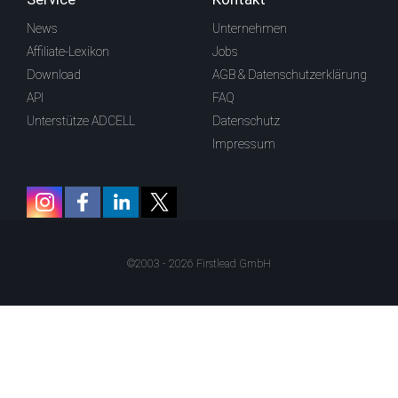
News
Unternehmen
Affiliate-Lexikon
Jobs
Download
AGB & Datenschutzerklärung
API
FAQ
Unterstütze ADCELL
Datenschutz
Impressum
©2003 - 2026 Firstlead GmbH