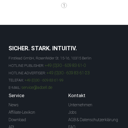
1
SICHER. STARK. INTUITIV.
Firstlead GmbH, Rosenfelder St. 15-16, 10315 Berlin
+49 (0)30 - 609 83 61-0
HOTLINE PUBLISHER:
+49 (0)30 - 609 83 61-23
HOTLINE ADVERTISER:
TELEFAX:
+49 (0)30 - 609 83 61-99
service@adcell.de
E-MAIL:
Service
Kontakt
News
Unternehmen
Affiliate-Lexikon
Jobs
Download
AGB & Datenschutzerklärung
API
FAQ