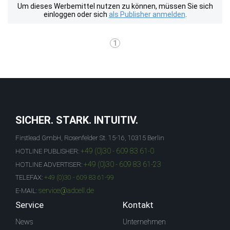
Um dieses Werbemittel nutzen zu können, müssen Sie sich
einloggen oder sich
als Publisher anmelden
.
1
SICHER. STARK. INTUITIV.
Firstlead GmbH, Rosenfelder St. 15-16, 10315 Berlin
+49 (0)30 - 609 83 61-0
HOTLINE PUBLISHER:
+49 (0)30 - 609 83 61-23
HOTLINE ADVERTISER:
TELEFAX:
+49 (0)30 - 609 83 61-99
service@adcell.de
E-MAIL:
Service
Kontakt
News
Unternehmen