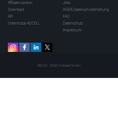
Affiliate-Lexikon
Jobs
Download
AGB & Datenschutzerklärung
API
FAQ
Unterstütze ADCELL
Datenschutz
Impressum
©2003 - 2026 Firstlead GmbH