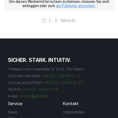
Um dieses Werbemittel nutzen zu können, müssen Sie sich
einloggen oder sich
als Publisher anmelden
.
1
2
3
Nächste
SICHER. STARK. INTUITIV.
Firstlead GmbH, Rosenfelder St. 15-16, 10315 Berlin
+49 (0)30 - 609 83 61-0
HOTLINE PUBLISHER:
+49 (0)30 - 609 83 61-23
HOTLINE ADVERTISER:
TELEFAX:
+49 (0)30 - 609 83 61-99
service@adcell.de
E-MAIL:
Service
Kontakt
News
Unternehmen