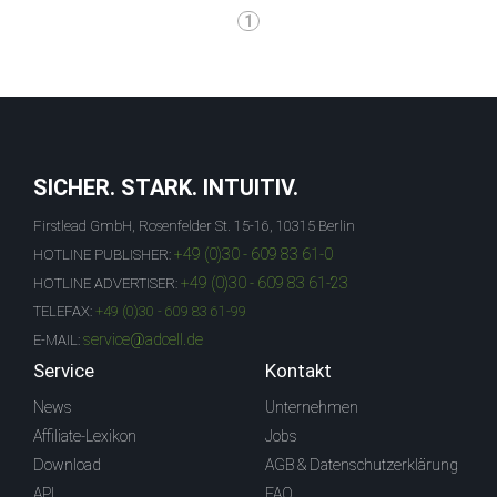
1
SICHER. STARK. INTUITIV.
Firstlead GmbH, Rosenfelder St. 15-16, 10315 Berlin
+49 (0)30 - 609 83 61-0
HOTLINE PUBLISHER:
+49 (0)30 - 609 83 61-23
HOTLINE ADVERTISER:
TELEFAX:
+49 (0)30 - 609 83 61-99
service@adcell.de
E-MAIL:
Service
Kontakt
News
Unternehmen
Affiliate-Lexikon
Jobs
Download
AGB & Datenschutzerklärung
API
FAQ