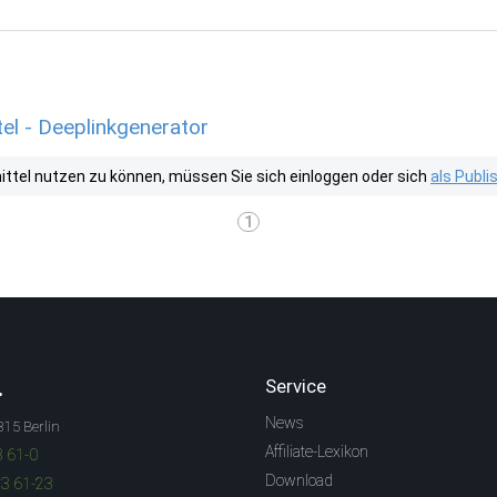
l - Deeplinkgenerator
tel nutzen zu können, müssen Sie sich einloggen oder sich
als Publ
1
.
Service
News
315 Berlin
Affiliate-Lexikon
3 61-0
Download
83 61-23