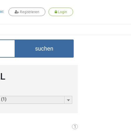
kt
Registrieren
Login
suchen
LL
 (1)
1