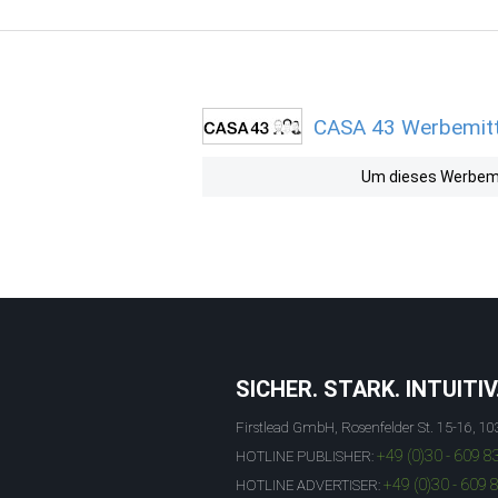
CASA 43 Werbemitte
Um dieses Werbemit
SICHER. STARK. INTUITIV
Firstlead GmbH, Rosenfelder St. 15-16, 10
+49 (0)30 - 609 8
HOTLINE PUBLISHER:
+49 (0)30 - 609 
HOTLINE ADVERTISER: