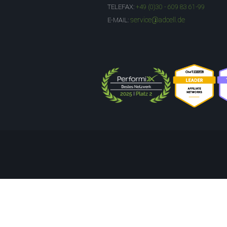
TELEFAX:
+49 (0)30 - 609 83 61-99
service@adcell.de
E-MAIL: