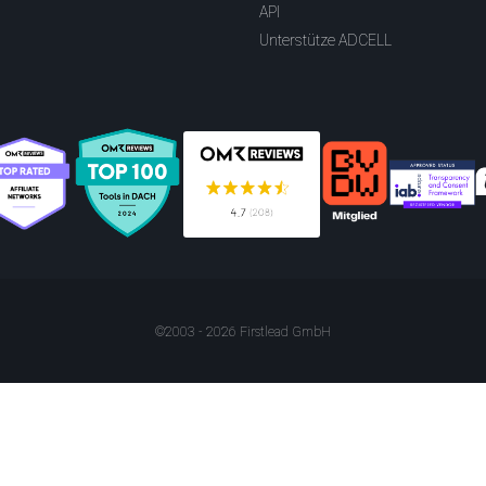
API
Unterstütze ADCELL
©2003 - 2026 Firstlead GmbH