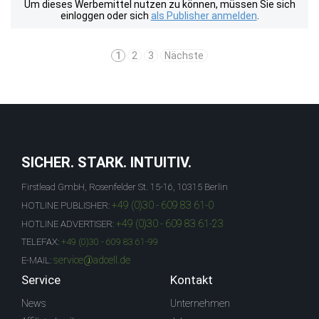
Um dieses Werbemittel nutzen zu können, müssen Sie sich
einloggen oder sich
als Publisher anmelden
.
1
2
3
Nächste
SICHER. STARK. INTUITIV.
Firstlead GmbH, Rosenfelder St. 15-16, 10315 Berlin
+49 (0)30 - 609 83 61-0
HOTLINE PUBLISHER:
+49 (0)30 - 609 83 61-23
HOTLINE ADVERTISER:
TELEFAX:
+49 (0)30 - 609 83 61-99
service@adcell.de
E-MAIL:
Service
Kontakt
News
Unternehmen