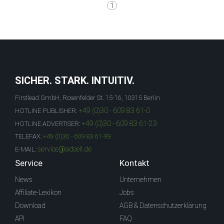
1
SICHER. STARK. INTUITIV.
Firstlead GmbH, Rosenfelder St. 15-16, 10315 Berlin
+49 (0)30 - 609 83 61-0
HOTLINE PUBLISHER:
+49 (0)30 - 609 83 61-23
HOTLINE ADVERTISER:
TELEFAX:
+49 (0)30 - 609 83 61-99
service@adcell.de
E-MAIL:
Service
Kontakt
News
Unternehmen
Affiliate-Lexikon
Jobs
Download
AGB & Datenschutzerklärung
API
FAQ