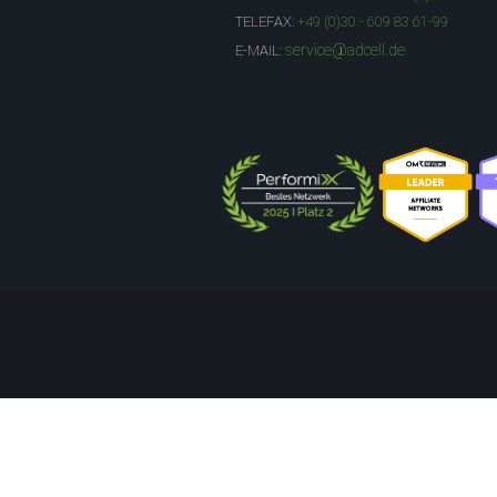
TELEFAX:
+49 (0)30 - 609 83 61-99
service@adcell.de
E-MAIL: