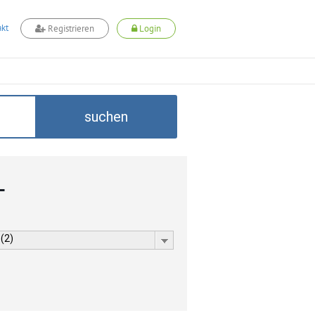
kt
Registrieren
Login
suchen
L
 (2)