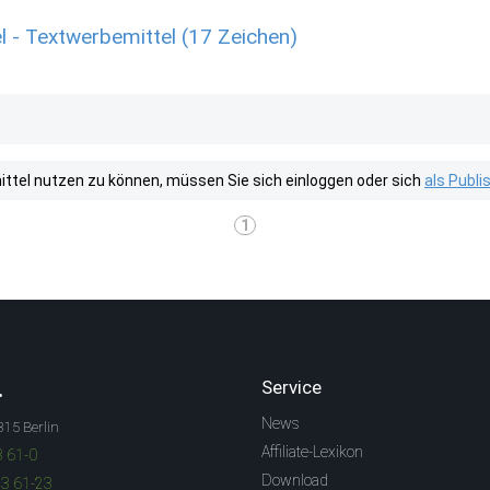
- Textwerbemittel (17 Zeichen)
tel nutzen zu können, müssen Sie sich einloggen oder sich
als Publ
1
.
Service
News
315 Berlin
Affiliate-Lexikon
3 61-0
Download
83 61-23