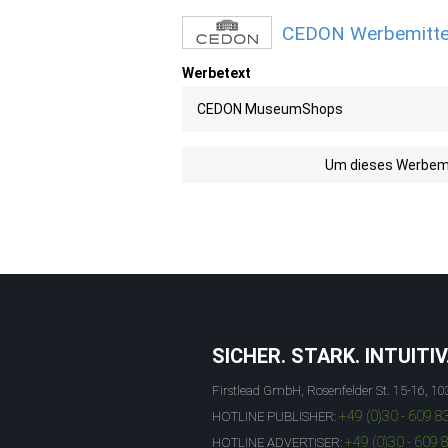
CEDON Werbemittel 
Werbetext
CEDON MuseumShops
Um dieses Werbemit
SICHER. STARK. INTUITIV
Firstlead GmbH, Rosenfelder St. 15-16, 10
+49 (0)30 - 609 8
HOTLINE PUBLISHER:
+49 (0)30 - 609 
HOTLINE ADVERTISER: