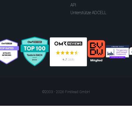
API
Unterstütze ADCELL
©2003 - 2026 Firstlead GmbH