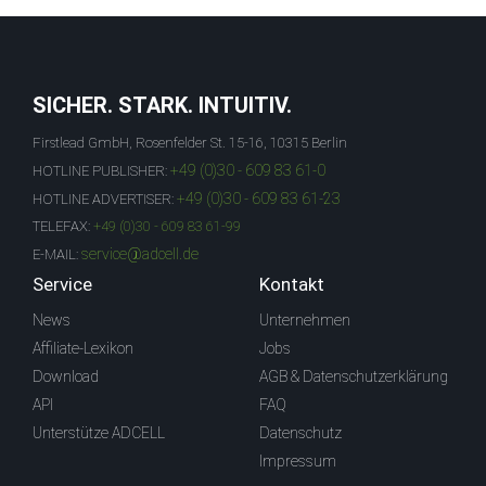
SICHER. STARK. INTUITIV.
Firstlead GmbH, Rosenfelder St. 15-16, 10315 Berlin
+49 (0)30 - 609 83 61-0
HOTLINE PUBLISHER:
+49 (0)30 - 609 83 61-23
HOTLINE ADVERTISER:
TELEFAX:
+49 (0)30 - 609 83 61-99
service@adcell.de
E-MAIL:
Service
Kontakt
News
Unternehmen
Affiliate-Lexikon
Jobs
Download
AGB & Datenschutzerklärung
API
FAQ
Unterstütze ADCELL
Datenschutz
Impressum