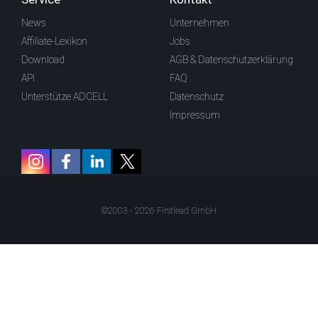
News
Unternehmen
Affiliate-Lexikon
Jobs
Download
AGB & Datenschutzerklärung
API
FAQ
Unterstütze ADCELL
Datenschutz
Impressum
©2003 - 2026 Firstlead GmbH