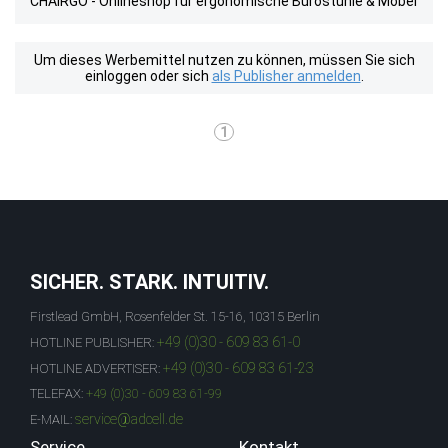
CHAIRGO - Onlineshop für ergonomische Bürostühle & Möbel
Um dieses Werbemittel nutzen zu können, müssen Sie sich
einloggen oder sich
als Publisher anmelden
.
1
SICHER. STARK. INTUITIV.
Firstlead GmbH, Rosenfelder St. 15-16, 10315 Berlin
+49 (0)30 - 609 83 61-0
HOTLINE PUBLISHER:
+49 (0)30 - 609 83 61-23
HOTLINE ADVERTISER:
TELEFAX:
+49 (0)30 - 609 83 61-99
service@adcell.de
E-MAIL:
Service
Kontakt