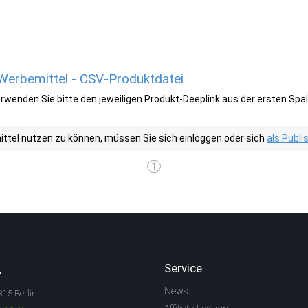
 Werbemittel - CSV-Produktdatei
wenden Sie bitte den jeweiligen Produkt-Deeplink aus der ersten Spal
tel nutzen zu können, müssen Sie sich einloggen oder sich
als Publ
1
.
Service
News
315 Berlin