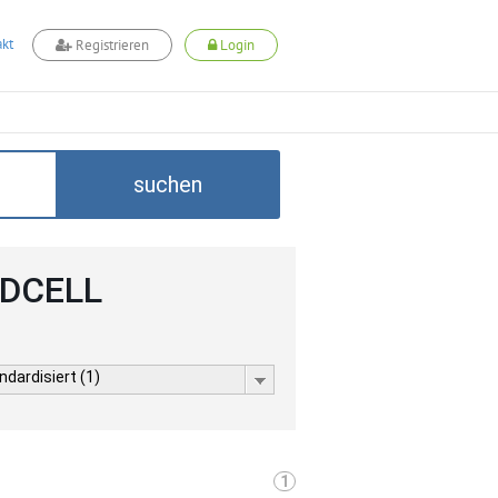
kt
Registrieren
Login
suchen
ADCELL
dardisiert (1)
1