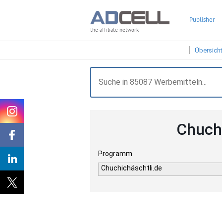
Publisher
the affiliate network
Übersich
Chuch
Programm
Chuchichäschtli.de