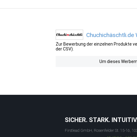
Chuchichäschtli.de
Zur Bewerbung der einzelnen Produkte ver
der CSV).
Um dieses Werbemit
SICHER. STARK. INTUITIV
Firstlead GmbH, Rosenfelder St. 15-16, 10