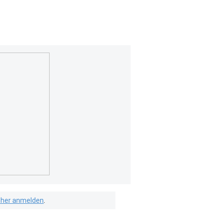
isher anmelden
.