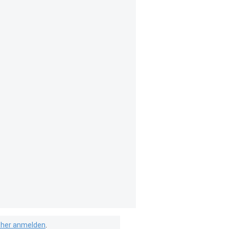
isher anmelden
.