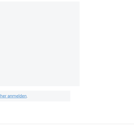
isher anmelden
.