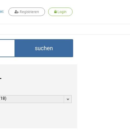
kt
Registrieren
Login
suchen
L
(18)