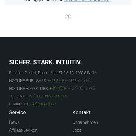
1
SICHER. STARK. INTUITIV.
Firstlead GmbH, Rosenfelder St. 15-16, 10315 Berlin
+49 (0)30 - 609 83 61-0
HOTLINE PUBLISHER:
+49 (0)30 - 609 83 61-23
HOTLINE ADVERTISER:
TELEFAX:
+49 (0)30 - 609 83 61-99
service@adcell.de
E-MAIL:
Service
Kontakt
News
Unternehmen
Affiliate-Lexikon
Jobs