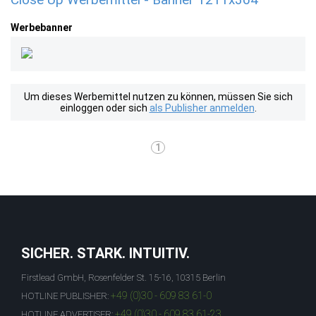
Werbebanner
Um dieses Werbemittel nutzen zu können, müssen Sie sich
einloggen oder sich
als Publisher anmelden
.
1
SICHER. STARK. INTUITIV.
Firstlead GmbH, Rosenfelder St. 15-16, 10315 Berlin
+49 (0)30 - 609 83 61-0
HOTLINE PUBLISHER:
+49 (0)30 - 609 83 61-23
HOTLINE ADVERTISER: