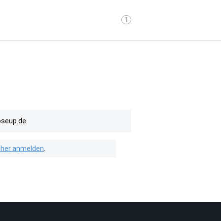
1
oseup.de.
isher anmelden
.