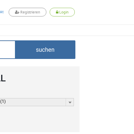
kt
Registrieren
Login
suchen
LL
 (1)