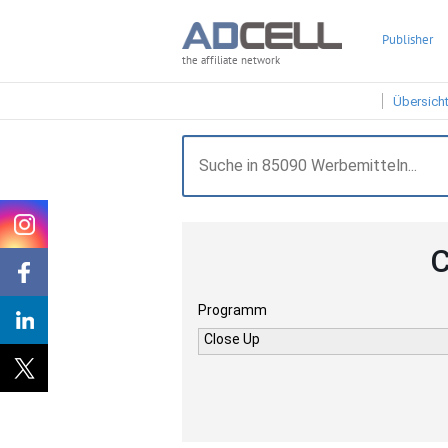
Publisher
the affiliate network
Übersich
C
Programm
Close Up