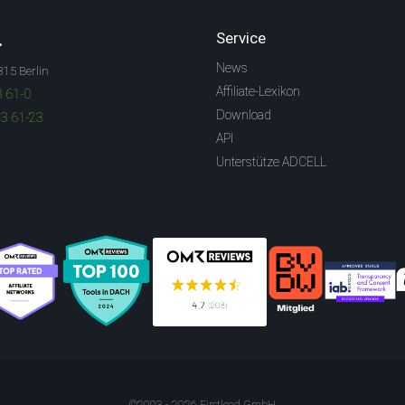
.
Service
News
315 Berlin
Affiliate-Lexikon
3 61-0
Download
83 61-23
API
Unterstütze ADCELL