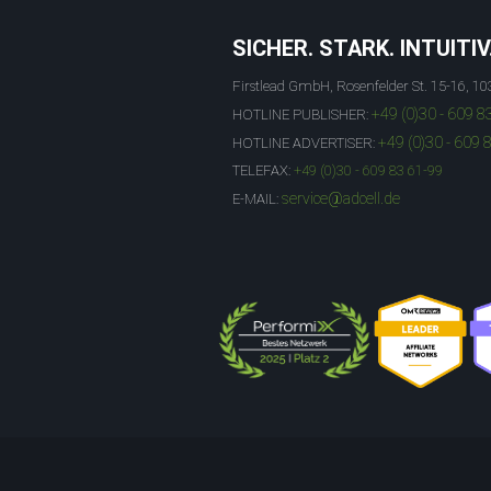
SICHER. STARK. INTUITIV
Firstlead GmbH, Rosenfelder St. 15-16, 10
+49 (0)30 - 609 8
HOTLINE PUBLISHER:
+49 (0)30 - 609 
HOTLINE ADVERTISER:
TELEFAX:
+49 (0)30 - 609 83 61-99
service@adcell.de
E-MAIL: