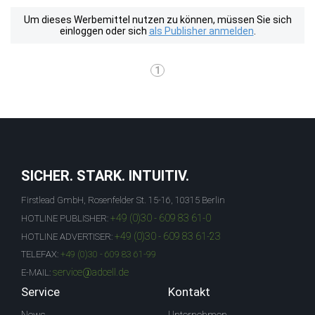
Um dieses Werbemittel nutzen zu können, müssen Sie sich
einloggen oder sich
als Publisher anmelden
.
1
SICHER. STARK. INTUITIV.
Firstlead GmbH, Rosenfelder St. 15-16, 10315 Berlin
+49 (0)30 - 609 83 61-0
HOTLINE PUBLISHER:
+49 (0)30 - 609 83 61-23
HOTLINE ADVERTISER:
TELEFAX:
+49 (0)30 - 609 83 61-99
service@adcell.de
E-MAIL:
Service
Kontakt