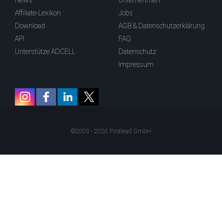
News
Unternehmen
Affiliate-Lexikon
Jobs
Download
AGB & Datenschutzerklärung
API
FAQ
Unterstütze ADCELL
Datenschutz
Impressum
©2003 - 2026 Firstlead GmbH