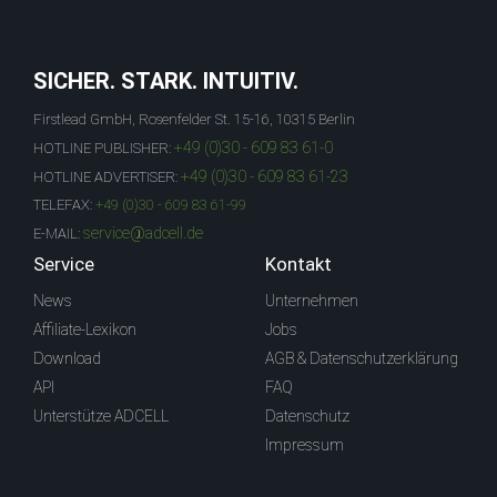
SICHER. STARK. INTUITIV.
Firstlead GmbH, Rosenfelder St. 15-16, 10315 Berlin
+49 (0)30 - 609 83 61-0
HOTLINE PUBLISHER:
+49 (0)30 - 609 83 61-23
HOTLINE ADVERTISER:
TELEFAX:
+49 (0)30 - 609 83 61-99
service@adcell.de
E-MAIL:
Service
Kontakt
News
Unternehmen
Affiliate-Lexikon
Jobs
Download
AGB & Datenschutzerklärung
API
FAQ
Unterstütze ADCELL
Datenschutz
Impressum