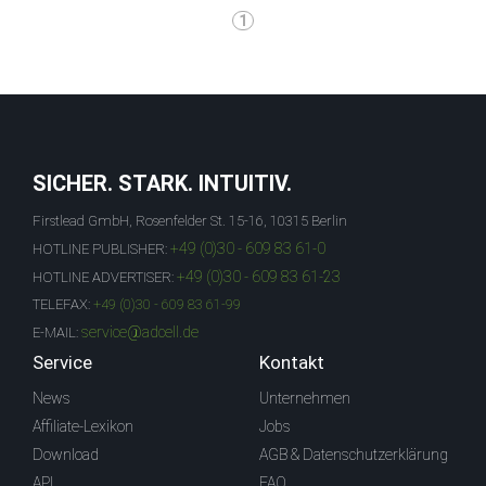
1
SICHER. STARK. INTUITIV.
Firstlead GmbH, Rosenfelder St. 15-16, 10315 Berlin
+49 (0)30 - 609 83 61-0
HOTLINE PUBLISHER:
+49 (0)30 - 609 83 61-23
HOTLINE ADVERTISER:
TELEFAX:
+49 (0)30 - 609 83 61-99
service@adcell.de
E-MAIL:
Service
Kontakt
News
Unternehmen
Affiliate-Lexikon
Jobs
Download
AGB & Datenschutzerklärung
API
FAQ