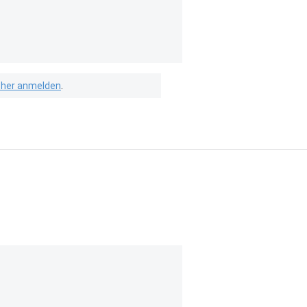
isher anmelden
.