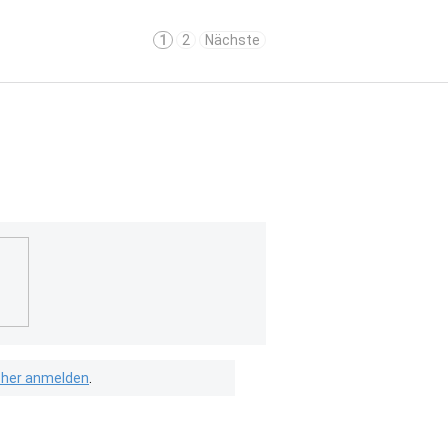
1
2
Nächste
isher anmelden
.