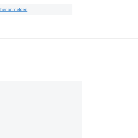
isher anmelden
.