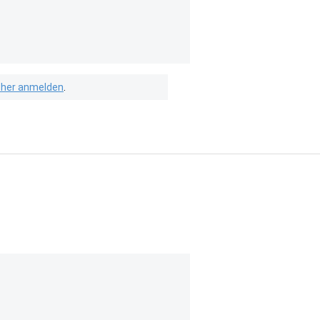
isher anmelden
.