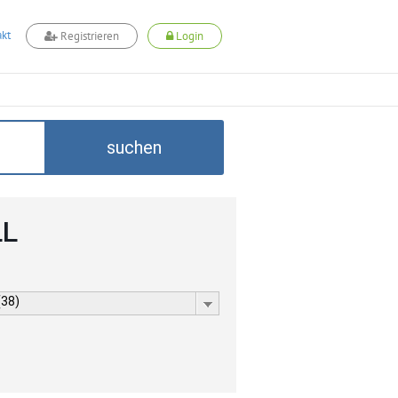
kt
Registrieren
Login
suchen
LL
(38)