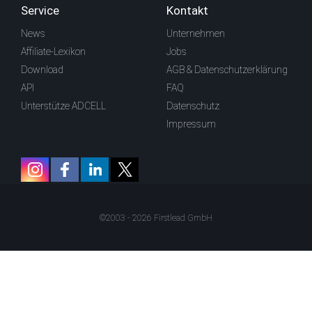
Service
Kontakt
News
Unternehmen
Affiliate-Lexikon
Jobs
Download
AGB & Datenschutzerklärung
API
FAQ
Unterstütze ADCELL
Datenschutz
Impressum
©2003 - 2026 Firstlead GmbH