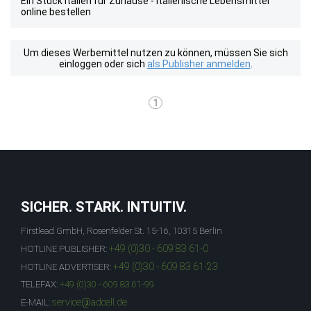
Ein Stück Italien für Zuhause - Italienische Lebensmittel
online bestellen
Um dieses Werbemittel nutzen zu können, müssen Sie sich
einloggen oder sich
als Publisher anmelden
.
1
SICHER. STARK. INTUITIV.
Firstlead GmbH, Rosenfelder St. 15-16, 10315 Berlin
+49 (0)30 - 609 83 61-0
HOTLINE PUBLISHER:
+49 (0)30 - 609 83 61-23
HOTLINE ADVERTISER:
TELEFAX:
+49 (0)30 - 609 83 61-99
service@adcell.de
E-MAIL: