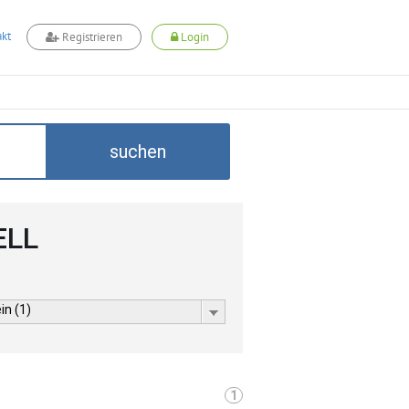
kt
Registrieren
Login
suchen
ELL
in (1)
1