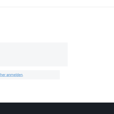
isher anmelden
.