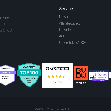
.
Service
News
315 Berlin
Affiliate-Lexikon
3 61-0
Download
83 61-23
API
Unterstütze ADCELL
©2003 - 2026 Firstlead GmbH