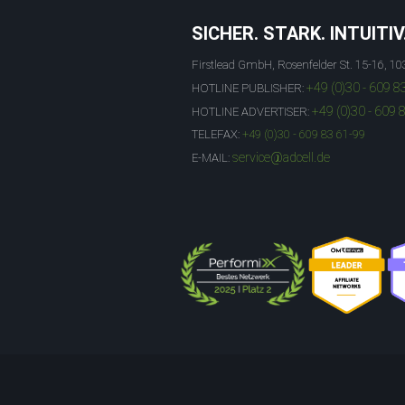
SICHER. STARK. INTUITIV
Firstlead GmbH, Rosenfelder St. 15-16, 10
+49 (0)30 - 609 8
HOTLINE PUBLISHER:
+49 (0)30 - 609 
HOTLINE ADVERTISER:
TELEFAX:
+49 (0)30 - 609 83 61-99
service@adcell.de
E-MAIL: