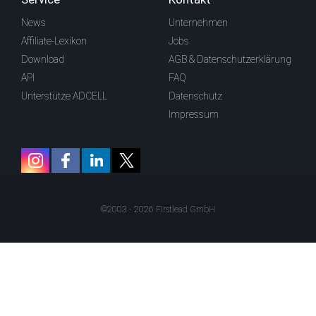
News
Unternehmen
Affiliate-Lexikon
Jobs
Download
AGB & Datenschutzerklärung
API
FAQ
Unterstütze ADCELL
Datenschutz
Impressum
©2003 - 2026 Firstlead GmbH