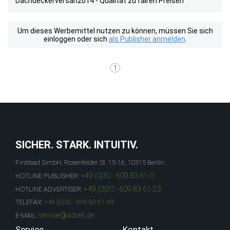
Dachdeckerversan2014 - Qualität zu fairen Preisen
Um dieses Werbemittel nutzen zu können, müssen Sie sich
einloggen oder sich
als Publisher anmelden
.
1
SICHER. STARK. INTUITIV.
Firstlead GmbH, Rosenfelder St. 15-16, 10315 Berlin
+49 (0)30 - 609 83 61-0
HOTLINE PUBLISHER:
+49 (0)30 - 609 83 61-23
HOTLINE ADVERTISER:
TELEFAX:
+49 (0)30 - 609 83 61-99
service@adcell.de
E-MAIL:
Service
Kontakt