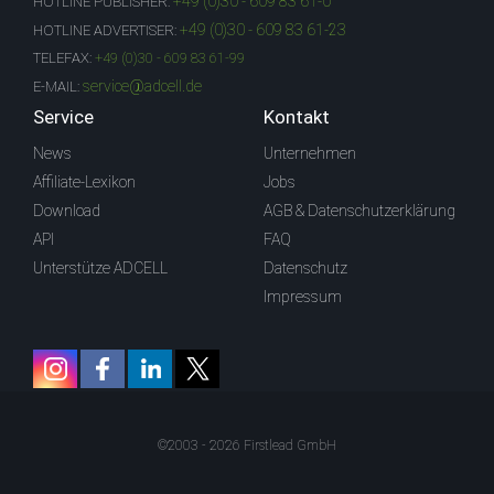
+49 (0)30 - 609 83 61-0
HOTLINE PUBLISHER:
+49 (0)30 - 609 83 61-23
HOTLINE ADVERTISER:
TELEFAX:
+49 (0)30 - 609 83 61-99
service@adcell.de
E-MAIL:
Service
Kontakt
News
Unternehmen
Affiliate-Lexikon
Jobs
Download
AGB & Datenschutzerklärung
API
FAQ
Unterstütze ADCELL
Datenschutz
Impressum
©2003 - 2026 Firstlead GmbH