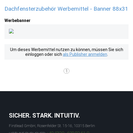
Dachfensterzubehör Werbemittel - Banner 88x31
Werbebanner
Um dieses Werbemittel nutzen zu können, müssen Sie sich
einloggen oder sich
als Publisher anmelden
.
1
SICHER. STARK. INTUITIV.
Firstlead GmbH, Rosenfelder St. 15-16, 10315 Berlin