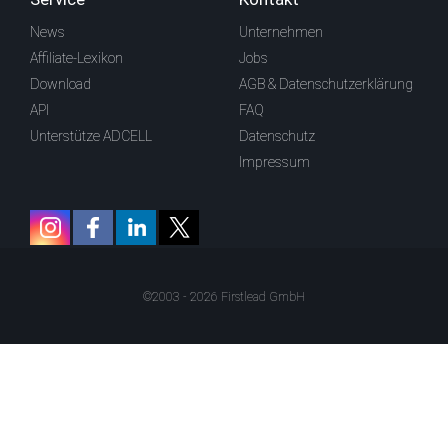
News
Unternehmen
Affiliate-Lexikon
Jobs
Download
AGB & Datenschutzerklärung
API
FAQ
Unterstütze ADCELL
Datenschutz
Impressum
©2003 - 2026 Firstlead GmbH