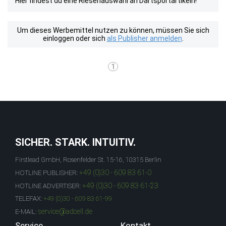
Hier findest du eine Riesenauswahl an Dartsportartikeln!
Um dieses Werbemittel nutzen zu können, müssen Sie sich
einloggen oder sich
als Publisher anmelden
.
1
SICHER. STARK. INTUITIV.
Firstlead GmbH, Rosenfelder St. 15-16, 10315 Berlin
+49 (0)30 - 609 83 61-0
HOTLINE PUBLISHER:
+49 (0)30 - 609 83 61-23
HOTLINE ADVERTISER:
TELEFAX:
+49 (0)30 - 609 83 61-99
service@adcell.de
E-MAIL:
Service
Kontakt