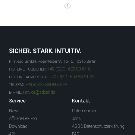
1
SICHER. STARK. INTUITIV.
Firstlead GmbH, Rosenfelder St. 15-16, 10315 Berlin
+49 (0)30 - 609 83 61-0
HOTLINE PUBLISHER:
+49 (0)30 - 609 83 61-23
HOTLINE ADVERTISER:
TELEFAX:
+49 (0)30 - 609 83 61-99
service@adcell.de
E-MAIL:
Service
Kontakt
News
Unternehmen
Affiliate-Lexikon
Jobs
Download
AGB & Datenschutzerklärung
API
FAQ