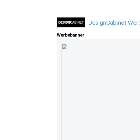
DesignCabinet Werb
Werbebanner