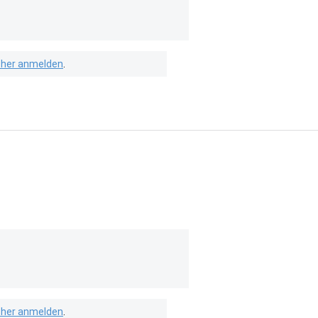
isher anmelden
.
isher anmelden
.