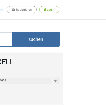
kt
Registrieren
Login
suchen
CELL
rmate