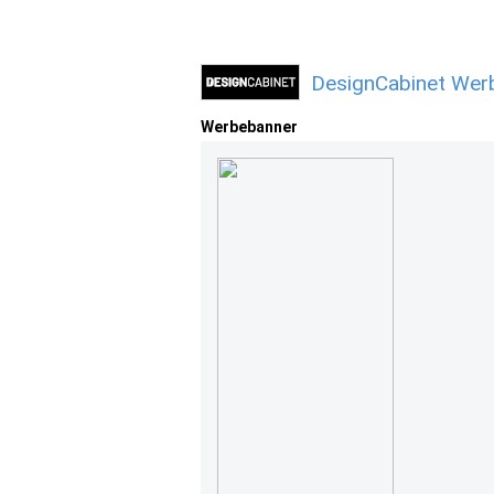
DesignCabinet Werb
Werbebanner