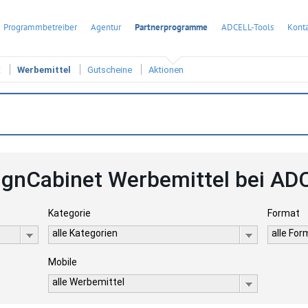
Programmbetreiber
Agentur
Partnerprogramme
ADCELL-Tools
Konta
t
Werbemittel
Gutscheine
Aktionen
ignCabinet Werbemittel bei AD
Kategorie
Format
alle Kategorien
alle Fo
Mobile
alle Werbemittel