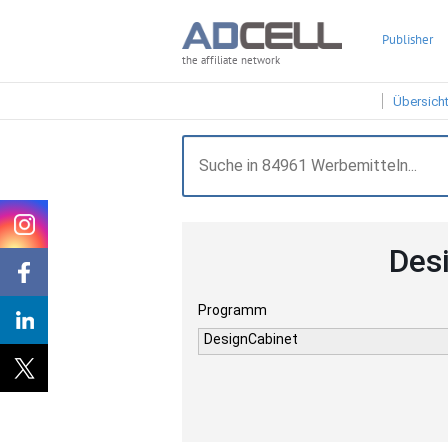
Publisher
the affiliate network
Übersich
Des
Programm
DesignCabinet