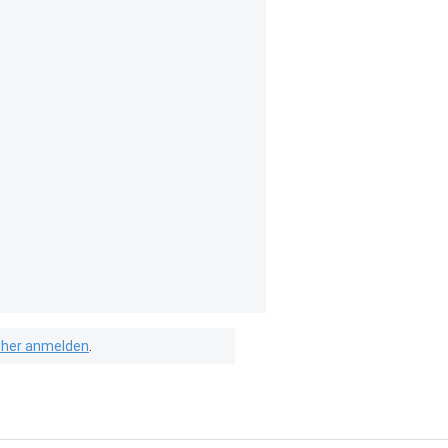
isher anmelden
.