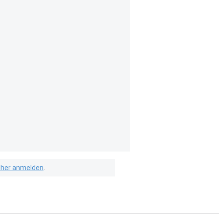
isher anmelden
.